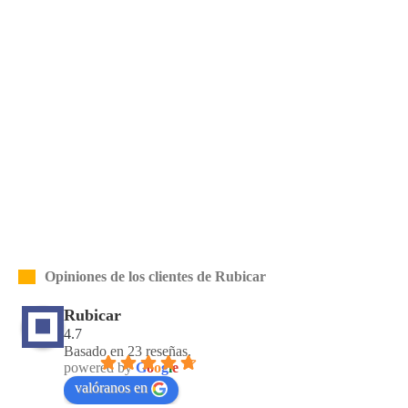
Opiniones de los clientes de Rubicar
Rubicar
4.7
Basado en 23 reseñas.
powered by
G
o
o
g
l
e
valóranos en