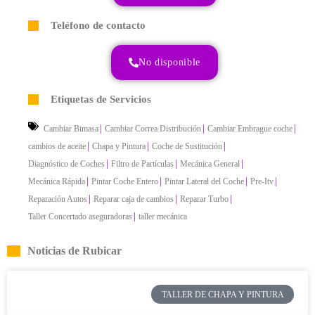
Teléfono de contacto
No disponible
Etiquetas de Servicios
|
|
|
Cambiar Bimasa
Cambiar Correa Distribución
Cambiar Embrague coche
|
|
|
cambios de aceite
Chapa y Pintura
Coche de Sustitución
|
|
|
Diagnóstico de Coches
Filtro de Partículas
Mecánica General
|
|
|
|
Mecánica Rápida
Pintar Coche Entero
Pintar Lateral del Coche
Pre-Itv
|
|
|
Reparación Autos
Reparar caja de cambios
Reparar Turbo
|
Taller Concertado aseguradoras
taller mecánica
Noticias de Rubicar
TALLER DE CHAPA Y PINTURA