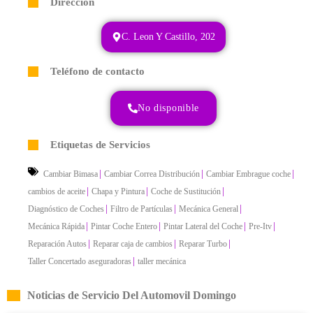
Dirección
C. Leon Y Castillo, 202
Teléfono de contacto
No disponible
Etiquetas de Servicios
|
|
|
Cambiar Bimasa
Cambiar Correa Distribución
Cambiar Embrague coche
|
|
|
cambios de aceite
Chapa y Pintura
Coche de Sustitución
|
|
|
Diagnóstico de Coches
Filtro de Partículas
Mecánica General
|
|
|
|
Mecánica Rápida
Pintar Coche Entero
Pintar Lateral del Coche
Pre-Itv
|
|
|
Reparación Autos
Reparar caja de cambios
Reparar Turbo
|
Taller Concertado aseguradoras
taller mecánica
Noticias de Servicio Del Automovil Domingo