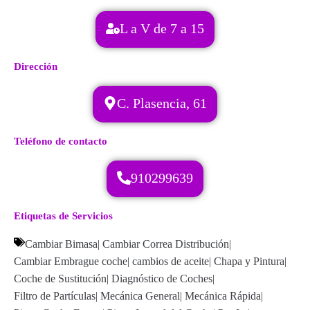
L a V de 7 a 15
Dirección
C. Plasencia, 61
Teléfono de contacto
910299639
Etiquetas de Servicios
Cambiar Bimasa
|
Cambiar Correa Distribución
|
Cambiar Embrague coche
|
cambios de aceite
|
Chapa y Pintura
|
Coche de Sustitución
|
Diagnóstico de Coches
|
Filtro de Partículas
|
Mecánica General
|
Mecánica Rápida
|