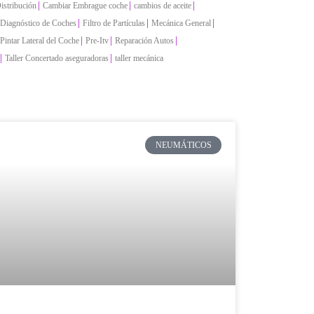
|
|
|
istribución
Cambiar Embrague coche
cambios de aceite
|
|
|
Diagnóstico de Coches
Filtro de Partículas
Mecánica General
|
|
|
Pintar Lateral del Coche
Pre-Itv
Reparación Autos
|
|
Taller Concertado aseguradoras
taller mecánica
NEUMÁTICOS