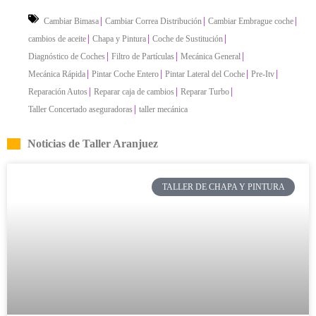
|
|
|
Cambiar Bimasa
Cambiar Correa Distribución
Cambiar Embrague coche
|
|
|
cambios de aceite
Chapa y Pintura
Coche de Sustitución
|
|
|
Diagnóstico de Coches
Filtro de Partículas
Mecánica General
|
|
|
|
Mecánica Rápida
Pintar Coche Entero
Pintar Lateral del Coche
Pre-Itv
|
|
|
Reparación Autos
Reparar caja de cambios
Reparar Turbo
|
Taller Concertado aseguradoras
taller mecánica
Noticias de Taller Aranjuez
TALLER DE CHAPA Y PINTURA