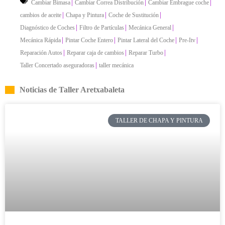
|
|
|
Cambiar Bimasa
Cambiar Correa Distribución
Cambiar Embrague coche
|
|
|
cambios de aceite
Chapa y Pintura
Coche de Sustitución
|
|
|
Diagnóstico de Coches
Filtro de Partículas
Mecánica General
|
|
|
|
Mecánica Rápida
Pintar Coche Entero
Pintar Lateral del Coche
Pre-Itv
|
|
|
Reparación Autos
Reparar caja de cambios
Reparar Turbo
|
Taller Concertado aseguradoras
taller mecánica
Noticias de Taller Aretxabaleta
TALLER DE CHAPA Y PINTURA