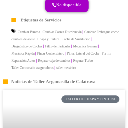
No disponible
Etiquetas de Servicios
|
|
|
Cambiar Bimasa
Cambiar Correa Distribución
Cambiar Embrague coche
|
|
|
cambios de aceite
Chapa y Pintura
Coche de Sustitución
|
|
|
Diagnóstico de Coches
Filtro de Partículas
Mecánica General
|
|
|
|
Mecánica Rápida
Pintar Coche Entero
Pintar Lateral del Coche
Pre-Itv
|
|
|
Reparación Autos
Reparar caja de cambios
Reparar Turbo
|
Taller Concertado aseguradoras
taller mecánica
Noticias de Taller Argamasilla de Calatrava
TALLER DE CHAPA Y PINTURA