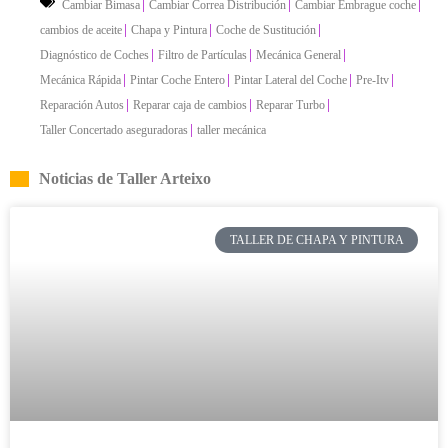
|
|
|
Cambiar Bimasa
Cambiar Correa Distribución
Cambiar Embrague coche
|
|
|
cambios de aceite
Chapa y Pintura
Coche de Sustitución
|
|
|
Diagnóstico de Coches
Filtro de Partículas
Mecánica General
|
|
|
|
Mecánica Rápida
Pintar Coche Entero
Pintar Lateral del Coche
Pre-Itv
|
|
|
Reparación Autos
Reparar caja de cambios
Reparar Turbo
|
Taller Concertado aseguradoras
taller mecánica
Noticias de Taller Arteixo
TALLER DE CHAPA Y PINTURA