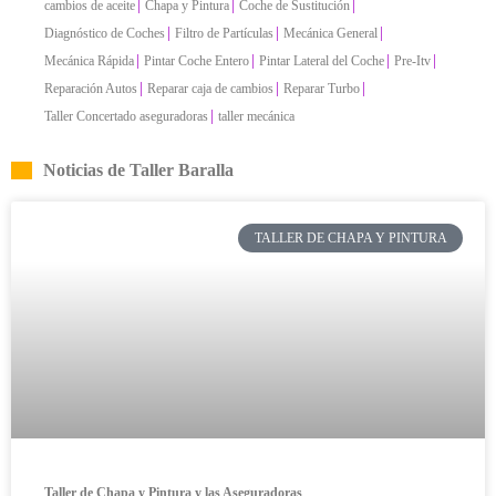
|
|
|
cambios de aceite
Chapa y Pintura
Coche de Sustitución
|
|
|
Diagnóstico de Coches
Filtro de Partículas
Mecánica General
|
|
|
|
Mecánica Rápida
Pintar Coche Entero
Pintar Lateral del Coche
Pre-Itv
|
|
|
Reparación Autos
Reparar caja de cambios
Reparar Turbo
|
Taller Concertado aseguradoras
taller mecánica
Noticias de Taller Baralla
TALLER DE CHAPA Y PINTURA
Taller de Chapa y Pintura y las Aseguradoras