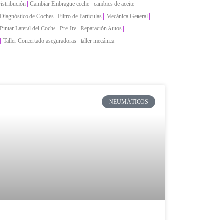
|
|
|
istribución
Cambiar Embrague coche
cambios de aceite
|
|
|
Diagnóstico de Coches
Filtro de Partículas
Mecánica General
|
|
|
Pintar Lateral del Coche
Pre-Itv
Reparación Autos
|
|
Taller Concertado aseguradoras
taller mecánica
NEUMÁTICOS