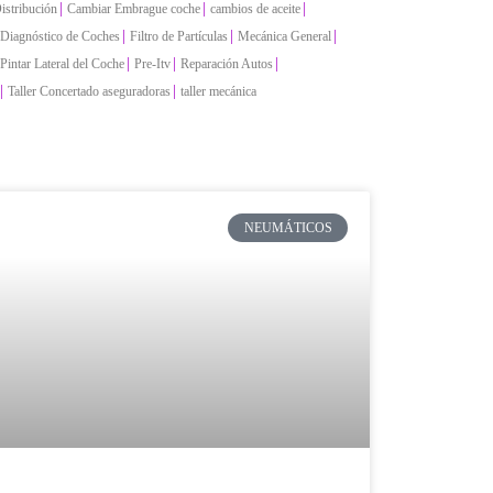
|
|
|
istribución
Cambiar Embrague coche
cambios de aceite
|
|
|
Diagnóstico de Coches
Filtro de Partículas
Mecánica General
|
|
|
Pintar Lateral del Coche
Pre-Itv
Reparación Autos
|
|
Taller Concertado aseguradoras
taller mecánica
NEUMÁTICOS