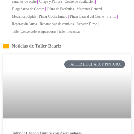
|
|
|
cambios de aceite
Chapa y Pintura
Coche de Sustitución
|
|
|
Diagnóstico de Coches
Filtro de Partículas
Mecánica General
|
|
|
|
Mecánica Rápida
Pintar Coche Entero
Pintar Lateral del Coche
Pre-Itv
|
|
|
Reparación Autos
Reparar caja de cambios
Reparar Turbo
|
Taller Concertado aseguradoras
taller mecánica
Noticias de Taller Beariz
TALLER DE CHAPA Y PINTURA
Taller de Chapa y Pintura y las Aseguradoras