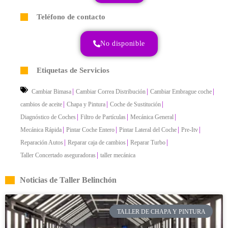
Teléfono de contacto
No disponible
Etiquetas de Servicios
|
|
|
Cambiar Bimasa
Cambiar Correa Distribución
Cambiar Embrague coche
|
|
|
cambios de aceite
Chapa y Pintura
Coche de Sustitución
|
|
|
Diagnóstico de Coches
Filtro de Partículas
Mecánica General
|
|
|
|
Mecánica Rápida
Pintar Coche Entero
Pintar Lateral del Coche
Pre-Itv
|
|
|
Reparación Autos
Reparar caja de cambios
Reparar Turbo
|
Taller Concertado aseguradoras
taller mecánica
Noticias de Taller Belinchón
TALLER DE CHAPA Y PINTURA