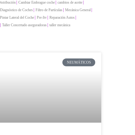
|
|
|
istribución
Cambiar Embrague coche
cambios de aceite
|
|
|
Diagnóstico de Coches
Filtro de Partículas
Mecánica General
|
|
|
Pintar Lateral del Coche
Pre-Itv
Reparación Autos
|
|
Taller Concertado aseguradoras
taller mecánica
NEUMÁTICOS