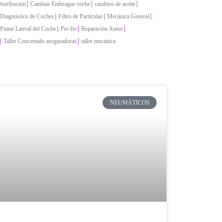
|
|
|
istribución
Cambiar Embrague coche
cambios de aceite
|
|
|
Diagnóstico de Coches
Filtro de Partículas
Mecánica General
|
|
|
Pintar Lateral del Coche
Pre-Itv
Reparación Autos
|
|
Taller Concertado aseguradoras
taller mecánica
NEUMÁTICOS