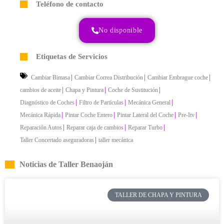
Teléfono de contacto
No disponible
Etiquetas de Servicios
|
|
|
Cambiar Bimasa
Cambiar Correa Distribución
Cambiar Embrague coche
|
|
|
cambios de aceite
Chapa y Pintura
Coche de Sustitución
|
|
|
Diagnóstico de Coches
Filtro de Partículas
Mecánica General
|
|
|
|
Mecánica Rápida
Pintar Coche Entero
Pintar Lateral del Coche
Pre-Itv
|
|
|
Reparación Autos
Reparar caja de cambios
Reparar Turbo
|
Taller Concertado aseguradoras
taller mecánica
Noticias de Taller Benaoján
TALLER DE CHAPA Y PINTURA