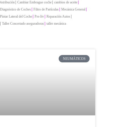
|
|
|
istribución
Cambiar Embrague coche
cambios de aceite
|
|
|
Diagnóstico de Coches
Filtro de Partículas
Mecánica General
|
|
|
Pintar Lateral del Coche
Pre-Itv
Reparación Autos
|
|
Taller Concertado aseguradoras
taller mecánica
NEUMÁTICOS