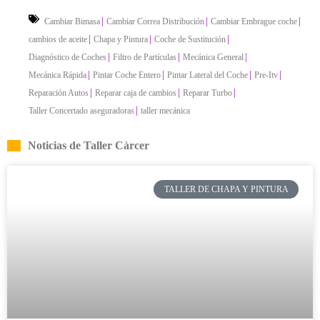
|
|
|
Cambiar Bimasa
Cambiar Correa Distribución
Cambiar Embrague coche
|
|
|
cambios de aceite
Chapa y Pintura
Coche de Sustitución
|
|
|
Diagnóstico de Coches
Filtro de Partículas
Mecánica General
|
|
|
|
Mecánica Rápida
Pintar Coche Entero
Pintar Lateral del Coche
Pre-Itv
|
|
|
Reparación Autos
Reparar caja de cambios
Reparar Turbo
|
Taller Concertado aseguradoras
taller mecánica
Noticias de Taller Càrcer
TALLER DE CHAPA Y PINTURA