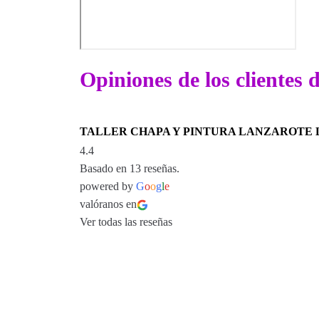
Opiniones de los clientes 
TALLER CHAPA Y PINTURA LANZAROTE L
4.4
Basado en 13 reseñas.
powered by
G
o
o
g
l
e
valóranos en
Ver todas las reseñas