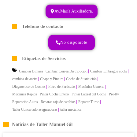
Av.María Auxiliadora,
Teléfono de contacto
No disponible
Etiquetas de Servicios
|
|
|
Cambiar Bimasa
Cambiar Correa Distribución
Cambiar Embrague coche
|
|
|
cambios de aceite
Chapa y Pintura
Coche de Sustitución
|
|
|
Diagnóstico de Coches
Filtro de Partículas
Mecánica General
|
|
|
|
Mecánica Rápida
Pintar Coche Entero
Pintar Lateral del Coche
Pre-Itv
|
|
|
Reparación Autos
Reparar caja de cambios
Reparar Turbo
|
Taller Concertado aseguradoras
taller mecánica
Noticias de Taller Manuel Gil