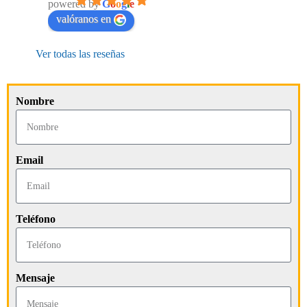
powered by
G
o
o
g
l
e
valóranos en
Ver todas las reseñas
Nombre
Email
Teléfono
Mensaje