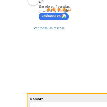
4.0
Basado en 4 reseñas.
powered by
G
o
o
g
l
e
valóranos en
Ver todas las reseñas
Nombre