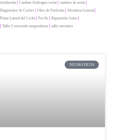
|
|
|
istribución
Cambiar Embrague coche
cambios de aceite
|
|
|
Diagnóstico de Coches
Filtro de Partículas
Mecánica General
|
|
|
Pintar Lateral del Coche
Pre-Itv
Reparación Autos
|
|
Taller Concertado aseguradoras
taller mecánica
NEUMÁTICOS