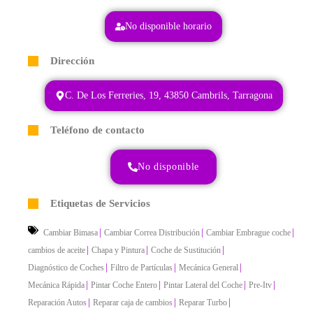
No disponible horario
Dirección
C. De Los Ferreries, 19, 43850 Cambrils, Tarragona
Teléfono de contacto
No disponible
Etiquetas de Servicios
|
|
|
Cambiar Bimasa
Cambiar Correa Distribución
Cambiar Embrague coche
|
|
|
cambios de aceite
Chapa y Pintura
Coche de Sustitución
|
|
|
Diagnóstico de Coches
Filtro de Partículas
Mecánica General
|
|
|
|
Mecánica Rápida
Pintar Coche Entero
Pintar Lateral del Coche
Pre-Itv
|
|
|
Reparación Autos
Reparar caja de cambios
Reparar Turbo