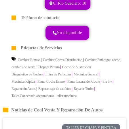
C. Rio Guadiaro, 10
Teléfono de contacto
No disponible
Etiquetas de Servicios
|
|
|
Cambiar Bimasa
Cambiar Correa Distribución
Cambiar Embrague coche
|
|
|
cambios de aceite
Chapa y Pintura
Coche de Sustitución
|
|
|
Diagnóstico de Coches
Filtro de Partículas
Mecánica General
|
|
|
|
Mecánica Rápida
Pintar Coche Entero
Pintar Lateral del Coche
Pre-Itv
|
|
|
Reparación Autos
Reparar caja de cambios
Reparar Turbo
|
Taller Concertado aseguradoras
taller mecánica
Noticias de Coal Venta Y Reparación De Autos
TALLER DE CHAPA Y PINTURA