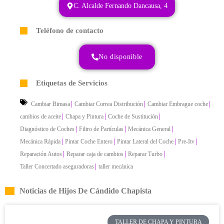
C. Alcalde Fernando Dancausa, 4
Teléfono de contacto
No disponible
Etiquetas de Servicios
|
|
|
Cambiar Bimasa
Cambiar Correa Distribución
Cambiar Embrague coche
|
|
|
cambios de aceite
Chapa y Pintura
Coche de Sustitución
|
|
|
Diagnóstico de Coches
Filtro de Partículas
Mecánica General
|
|
|
|
Mecánica Rápida
Pintar Coche Entero
Pintar Lateral del Coche
Pre-Itv
|
|
|
Reparación Autos
Reparar caja de cambios
Reparar Turbo
|
Taller Concertado aseguradoras
taller mecánica
Noticias de Hijos De Cándido Chapista
TALLER DE CHAPA Y PINTURA