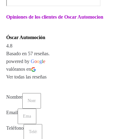
Opiniones de los clientes de Oscar Automocion
Óscar Automoción
4.8
Basado en 57 reseñas.
powered by
G
o
o
g
l
e
valóranos en
Ver todas las reseñas
Nombre
Email
Teléfono