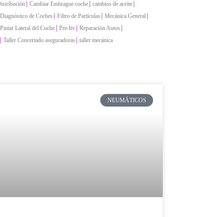
|
|
|
istribución
Cambiar Embrague coche
cambios de aceite
|
|
|
Diagnóstico de Coches
Filtro de Partículas
Mecánica General
|
|
|
Pintar Lateral del Coche
Pre-Itv
Reparación Autos
|
|
Taller Concertado aseguradoras
taller mecánica
NEUMÁTICOS