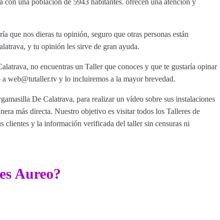
va con una población de 5943 habitantes. ofrecen una atención y
ía que nos dieras tu opinión, seguro que otras personas están
atrava, y tu opinión les sirve de gran ayuda.
alatrava, no encuentras un Taller que conoces y que te gustaría opinar
a web@tutaller.tv y lo incluiremos a la mayor brevedad.
rgamasilla De Calatrava, para realizar un vídeo sobre sus instalaciones
era más directa. Nuestro objetivo es visitar todos los Talleres de
clientes y la información verificada del taller sin censuras ni
res Aureo?