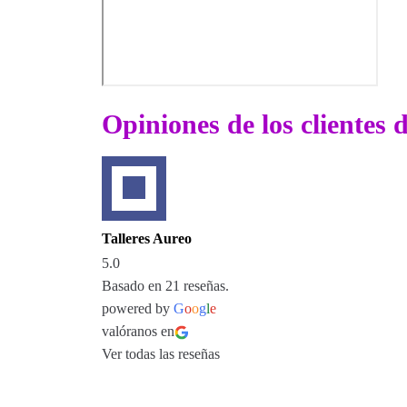
Opiniones de los clientes 
Talleres Aureo
5.0
Basado en 21 reseñas.
powered by
G
o
o
g
l
e
valóranos en
Ver todas las reseñas