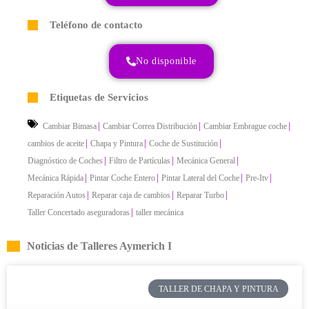
Teléfono de contacto
No disponible
Etiquetas de Servicios
|
|
|
Cambiar Bimasa
Cambiar Correa Distribución
Cambiar Embrague coche
|
|
|
cambios de aceite
Chapa y Pintura
Coche de Sustitución
|
|
|
Diagnóstico de Coches
Filtro de Partículas
Mecánica General
|
|
|
|
Mecánica Rápida
Pintar Coche Entero
Pintar Lateral del Coche
Pre-Itv
|
|
|
Reparación Autos
Reparar caja de cambios
Reparar Turbo
|
Taller Concertado aseguradoras
taller mecánica
Noticias de Talleres Aymerich I
TALLER DE CHAPA Y PINTURA