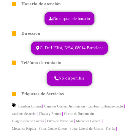
Horario de atención
No disponible horario
Dirección
C. De L'Elisi, Nº34, 08014 Barcelona
Teléfono de contacto
No disponible
Etiquetas de Servicios
|
|
|
Cambiar Bimasa
Cambiar Correa Distribución
Cambiar Embrague coche
|
|
|
cambios de aceite
Chapa y Pintura
Coche de Sustitución
|
|
|
Diagnóstico de Coches
Filtro de Partículas
Mecánica General
|
|
|
|
Mecánica Rápida
Pintar Coche Entero
Pintar Lateral del Coche
Pre-Itv