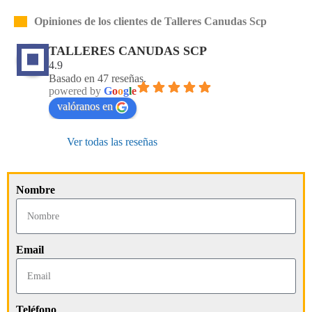
Opiniones de los clientes de Talleres Canudas Scp
TALLERES CANUDAS SCP
4.9
Basado en 47 reseñas.
powered by
G
o
o
g
l
e
valóranos en
Ver todas las reseñas
Nombre
Email
Teléfono