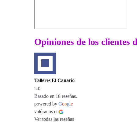
Opiniones de los clientes 
Talleres El Canario
5.0
Basado en 18 reseñas.
powered by
G
o
o
g
l
e
valóranos en
Ver todas las reseñas