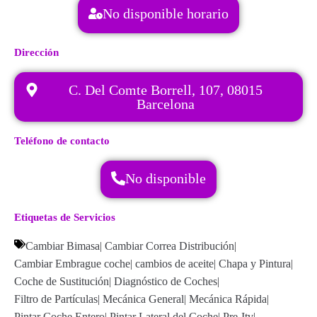
No disponible horario
Dirección
C. Del Comte Borrell, 107, 08015
Barcelona
Teléfono de contacto
No disponible
Etiquetas de Servicios
Cambiar Bimasa
|
Cambiar Correa Distribución
|
Cambiar Embrague coche
|
cambios de aceite
|
Chapa y Pintura
|
Coche de Sustitución
|
Diagnóstico de Coches
|
Filtro de Partículas
|
Mecánica General
|
Mecánica Rápida
|
Pintar Coche Entero
|
Pintar Lateral del Coche
|
Pre-Itv
|