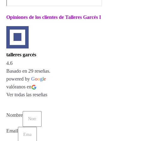
Opiniones de los clientes de Talleres Garcés I
talleres garcés
4.6
Basado en 29 reseñas.
powered by
G
o
o
g
l
e
valóranos en
Ver todas las reseñas
Nombre
Email