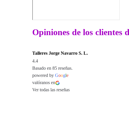
Opiniones de los clientes 
Talleres Jorge Navarro S. L.
4.4
Basado en 85 reseñas.
powered by
G
o
o
g
l
e
valóranos en
Ver todas las reseñas