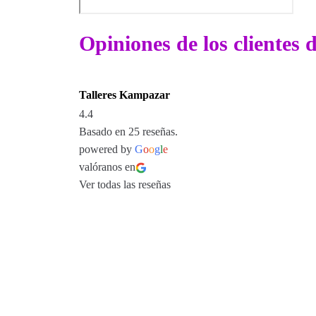
Opiniones de los clientes
Talleres Kampazar
4.4
Basado en 25 reseñas.
powered by
G
o
o
g
l
e
valóranos en
Ver todas las reseñas