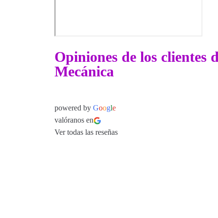
Opiniones de los clientes
Mecánica
powered by
G
o
o
g
l
e
valóranos en
Ver todas las reseñas