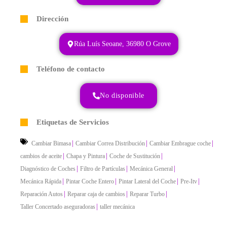
Dirección
Rúa Luís Seoane, 36980 O Grove
Teléfono de contacto
No disponible
Etiquetas de Servicios
|
|
|
Cambiar Bimasa
Cambiar Correa Distribución
Cambiar Embrague coche
|
|
|
cambios de aceite
Chapa y Pintura
Coche de Sustitución
|
|
|
Diagnóstico de Coches
Filtro de Partículas
Mecánica General
|
|
|
|
Mecánica Rápida
Pintar Coche Entero
Pintar Lateral del Coche
Pre-Itv
|
|
|
Reparación Autos
Reparar caja de cambios
Reparar Turbo
|
Taller Concertado aseguradoras
taller mecánica