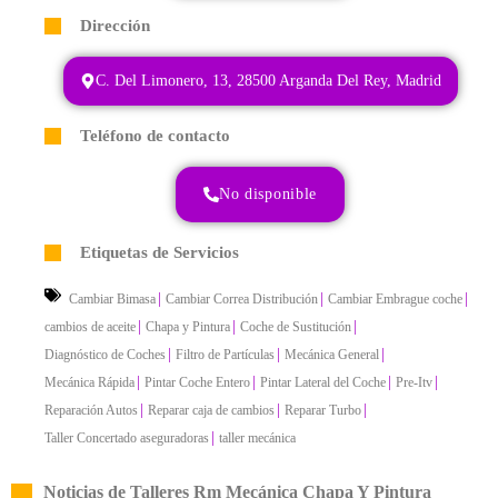
Dirección
C. Del Limonero, 13, 28500 Arganda Del Rey, Madrid
Teléfono de contacto
No disponible
Etiquetas de Servicios
|
|
|
Cambiar Bimasa
Cambiar Correa Distribución
Cambiar Embrague coche
|
|
|
cambios de aceite
Chapa y Pintura
Coche de Sustitución
|
|
|
Diagnóstico de Coches
Filtro de Partículas
Mecánica General
|
|
|
|
Mecánica Rápida
Pintar Coche Entero
Pintar Lateral del Coche
Pre-Itv
|
|
|
Reparación Autos
Reparar caja de cambios
Reparar Turbo
|
Taller Concertado aseguradoras
taller mecánica
Noticias de Talleres Rm Mecánica Chapa Y Pintura