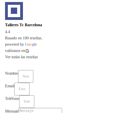
Talleres Tc Barcelona
4.4
Basado en 100 reseñas.
powered by
G
o
o
g
l
e
valóranos en
Ver todas las reseñas
Nombre
Email
Teléfono
Mensaje