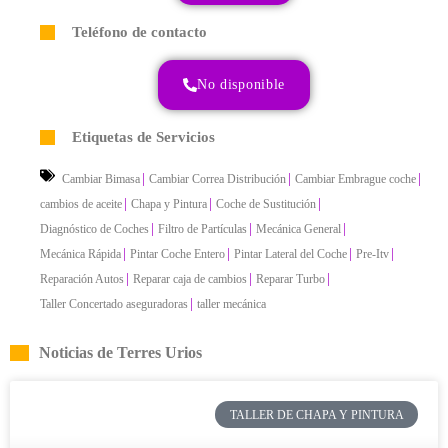
Teléfono de contacto
No disponible
Etiquetas de Servicios
|
|
|
Cambiar Bimasa
Cambiar Correa Distribución
Cambiar Embrague coche
|
|
|
cambios de aceite
Chapa y Pintura
Coche de Sustitución
|
|
|
Diagnóstico de Coches
Filtro de Partículas
Mecánica General
|
|
|
|
Mecánica Rápida
Pintar Coche Entero
Pintar Lateral del Coche
Pre-Itv
|
|
|
Reparación Autos
Reparar caja de cambios
Reparar Turbo
|
Taller Concertado aseguradoras
taller mecánica
Noticias de Terres Urios
TALLER DE CHAPA Y PINTURA