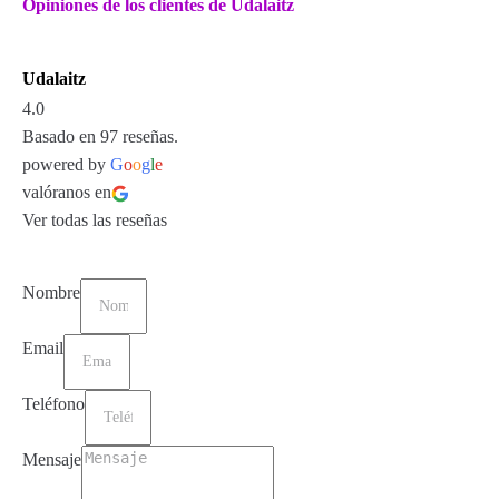
Opiniones de los clientes de Udalaitz
Udalaitz
4.0
Basado en 97 reseñas.
powered by
G
o
o
g
l
e
valóranos en
Ver todas las reseñas
Nombre
Email
Teléfono
Mensaje