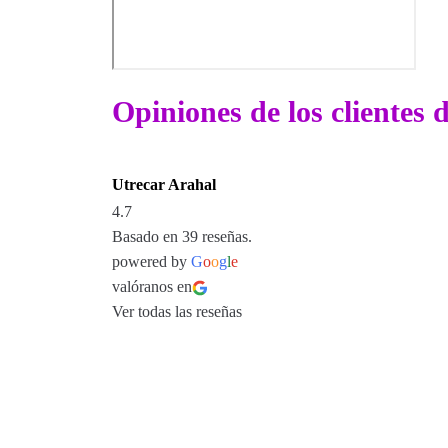
Opiniones de los clientes 
Utrecar Arahal
4.7
Basado en 39 reseñas.
powered by
G
o
o
g
l
e
valóranos en
Ver todas las reseñas