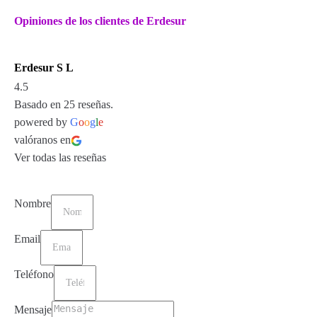
Opiniones de los clientes de Erdesur
Erdesur S L
4.5
Basado en 25 reseñas.
powered by
G
o
o
g
l
e
valóranos en
Ver todas las reseñas
Nombre
Email
Teléfono
Mensaje