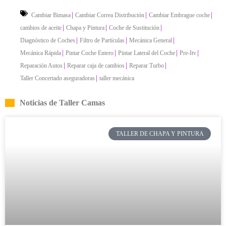
|
|
|
Cambiar Bimasa
Cambiar Correa Distribución
Cambiar Embrague coche
|
|
|
cambios de aceite
Chapa y Pintura
Coche de Sustitución
|
|
|
Diagnóstico de Coches
Filtro de Partículas
Mecánica General
|
|
|
|
Mecánica Rápida
Pintar Coche Entero
Pintar Lateral del Coche
Pre-Itv
|
|
|
Reparación Autos
Reparar caja de cambios
Reparar Turbo
|
Taller Concertado aseguradoras
taller mecánica
Noticias de Taller Camas
TALLER DE CHAPA Y PINTURA