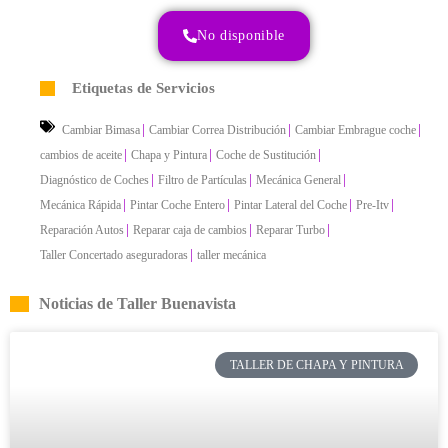
No disponible
Etiquetas de Servicios
|
|
|
Cambiar Bimasa
Cambiar Correa Distribución
Cambiar Embrague coche
|
|
|
cambios de aceite
Chapa y Pintura
Coche de Sustitución
|
|
|
Diagnóstico de Coches
Filtro de Partículas
Mecánica General
|
|
|
|
Mecánica Rápida
Pintar Coche Entero
Pintar Lateral del Coche
Pre-Itv
|
|
|
Reparación Autos
Reparar caja de cambios
Reparar Turbo
|
Taller Concertado aseguradoras
taller mecánica
Noticias de Taller Buenavista
TALLER DE CHAPA Y PINTURA