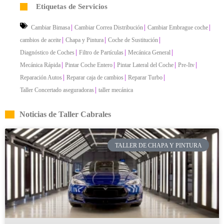
Etiquetas de Servicios
|
|
|
Cambiar Bimasa
Cambiar Correa Distribución
Cambiar Embrague coche
|
|
|
cambios de aceite
Chapa y Pintura
Coche de Sustitución
|
|
|
Diagnóstico de Coches
Filtro de Partículas
Mecánica General
|
|
|
|
Mecánica Rápida
Pintar Coche Entero
Pintar Lateral del Coche
Pre-Itv
|
|
|
Reparación Autos
Reparar caja de cambios
Reparar Turbo
|
Taller Concertado aseguradoras
taller mecánica
Noticias de Taller Cabrales
TALLER DE CHAPA Y PINTURA