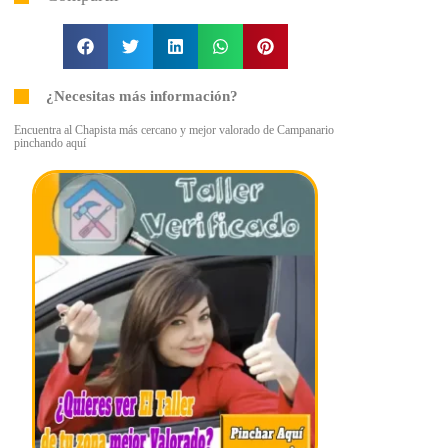
¿Necesitas más información?
Encuentra al Chapista más cercano y mejor valorado de Campanario
pinchando aquí