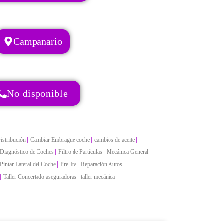
Campanario
No disponible
|
|
|
istribución
Cambiar Embrague coche
cambios de aceite
|
|
|
Diagnóstico de Coches
Filtro de Partículas
Mecánica General
|
|
|
Pintar Lateral del Coche
Pre-Itv
Reparación Autos
|
|
Taller Concertado aseguradoras
taller mecánica