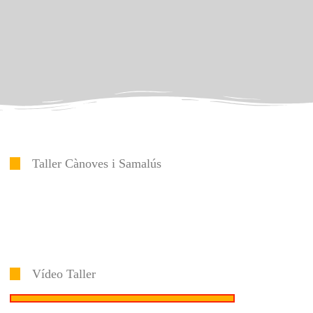
Taller Cànoves i Samalús
Vídeo Taller