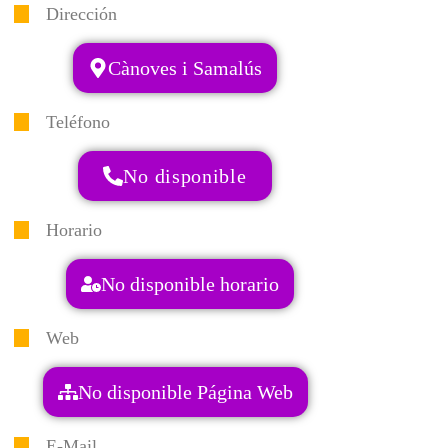
Dirección
Cànoves i Samalús
Teléfono
No disponible
Horario
No disponible horario
Web
No disponible Página Web
E-Mail