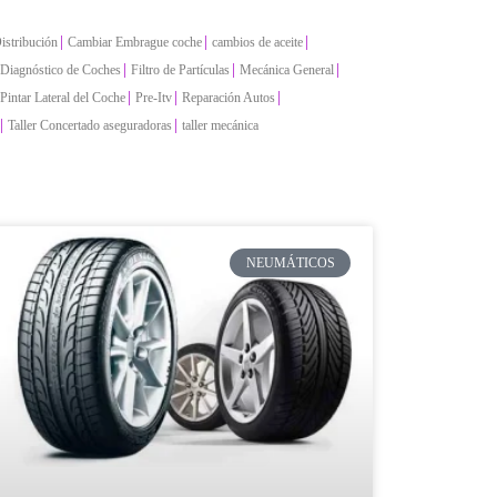
|
|
|
istribución
Cambiar Embrague coche
cambios de aceite
|
|
|
Diagnóstico de Coches
Filtro de Partículas
Mecánica General
|
|
|
Pintar Lateral del Coche
Pre-Itv
Reparación Autos
|
|
Taller Concertado aseguradoras
taller mecánica
NEUMÁTICOS